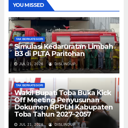
YOU MISSED
TAK BERKATEGORI
Simulasi Kedaruratan Limbah
B3 di PLTA Paritohan
JUL 21, 2026
DISLINDUP
TAK BERKATEGORI
Wakil Bupati Toba Buka Kick
Off Meeting Penyusunan
Dokumen RPPLH Kabupaten
Toba Tahun 2027–2057
JUL 21, 2026
DISLINDUP
TAK BERKATEGORI