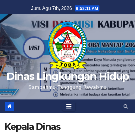
Skip
Jum. Agu 7th, 2026
6:53:11 AM
to
content
Dinas Lingkungan Hidup
Sampahmu Tanggung Jawabmu
Kepala Dinas